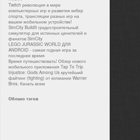
Twitch революция в мире
компьютерных игр и развитии кибер
спорта, трансляции разных игр на
вашем мобильном устройстве!
SimCity BuildIt градостроительный
симулятор для истинных ценителей и
фанатов SimCity
LEGO JURASSIC WORLD ДЛЯ
ANDROID - самая годная игра за
последнее время
Время путешествовать! Обзор нового
мобильного приложения Tap To Trip
Injustice: Gods Among Us крутейший
файтинг (fighting) от копмании Warner
Bros. Качать всем
Облако тэгов