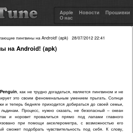
Apple
Новости
Прошивки
О нас
етающие пингвины на Android! (apk) 28/07/2012 22:41
ы на Android! (apk)
Penguin
, как не трудно догадаться, является пингвином и не
нсирует это своим феноменальным умением прыгать. Солнце
и и теперь бедняге приходится добираться до своей семьи,
ьдинам. Процесс, нужно сказать, не безопасный – океан
так и норовит провалиться прямо под лапами главного
лизовано при помощи акселерометра, с возможностью его
ый сможет подобрать чувствительность под себя. К слову,