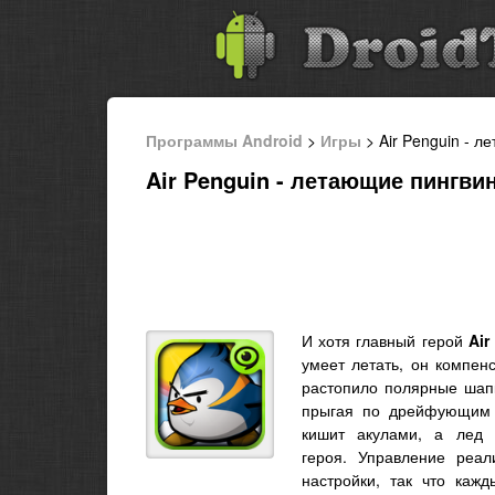
Программы Android
>
Игры
> Air Penguin - л
Air Penguin - летающие пингвин
И хотя главный герой
Air
умеет летать, он компе
растопило полярные шапк
прыгая по дрейфующим л
кишит акулами, а лед 
героя. Управление реа
настройки, так что кажд