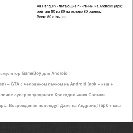
Air Penguin - летающие пингвины на Android! (apk):
рейтинг
80
из
80
на основе
80
оценок.
Всего
80
отзывов.
 эмулятор GameBoy для Android
n) – GTA с человеком пауком на Android (apk + кэш +
 обличие суперпопулярного Крокодильчика Свомпи
арь: Возрождение повсюду! Даже на Андроид! (apk + кэш