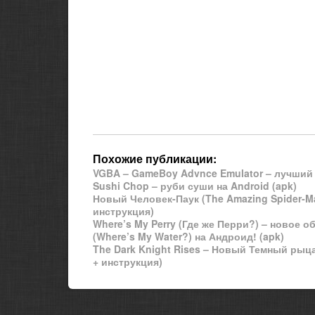
Похожие публикации:
VGBA – GameBoy Advnce Emulator – лучший
Sushi Chop – руби суши на Android (apk)
Новый Человек-Паук (The Amazing Spider-Ma
инструкция)
Where’s My Perry (Где же Перри?) – новое
(Where’s My Water?) на Андроид! (apk)
The Dark Knight Rises – Новый Темный рыц
+ инструкция)