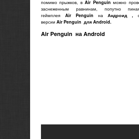
помимо прыжков, в
Air
Penguin
можно прове
заснеженным равнинам, попутно пин
геймплея
Air
Penguin
на
Андроид
,
версии
Air
Penguin
для Android.
Air Penguin на Android