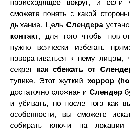
происходящее вокруг, и если
сможете понять с какой сторон
дыхание. Цель
Слендера
устано
контакт
, для того чтобы погло
нужно всячески избегать прямо
поворачиваться к нему лицом, 
секрет
как сбежать от
Сленде
тупике. Этот жуткий
хоррор (hor
достаточно сложная и
Слендер
бу
и убивать, но после того как в
особенности, вы сможете иск
собирать ключи на локаци