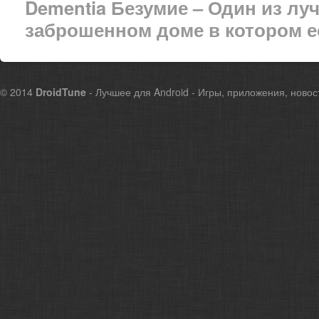
Dementia Безумие – Один из лу
заброшенном доме в котором е
© 2014
DroidTune
- Лучшее для Android - Игры, приложения, новос