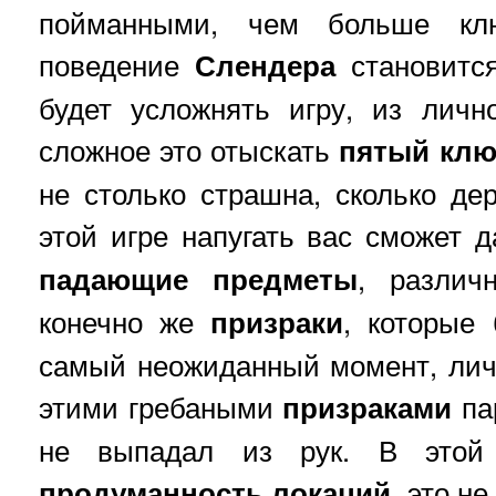
пойманными, чем больше кл
поведение
Слендера
становит
будет усложнять игру, из личн
сложное это отыскать
пятый клю
не столько страшна, сколько де
этой игре напугать вас сможет 
падающие предметы
, разли
конечно же
призраки
, которые
самый неожиданный момент, личн
этими гребаными
призраками
па
не выпадал из рук. В этой
продуманность локаций
, это н