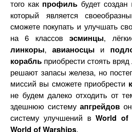
того как
профиль
будет создан
который является своеобраз
сможете покупать и улучшать св
на 6 классов
эсминцы
, лёг
линкоры
,
авианосцы
и
подл
корабль
приобрести стоять вряд л
решают запасы железа, но посте
миссий вы сможете приобрести
не будем далеко отходить от т
здешнюю систему
апгрейдов
он
систему улучшений в
World of
World of Warships
,