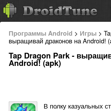
Программы Android
>
Игры
> Ta
выращивай драконов на Android! (
Tap Dragon Park - выращи
Android! (apk)
В полку казуальных с