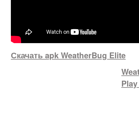
Скачать apk WeatherBug Elite
Wea
Play