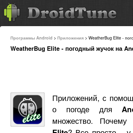
Программы Android
>
Приложения
> WeatherBug Elite - пог
WeatherBug Elite - погодный жучок на And
Приложений, с помощ
о погоде для
An
множество. Почем
Elite
? Все просто – у