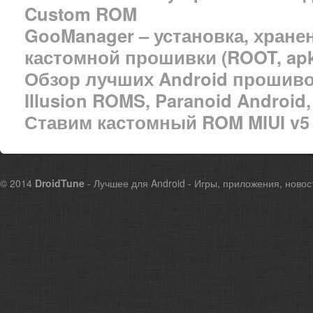
Custom ROM
GooManager – установка, хране
кастомной прошивки (ROOT, apk
Обзор лучших Android прошивок
Illusion ROMS, Paranoid Androi
Ставим кастомный ROM MIUI v5 
© 2014
DroidTune
- Лучшее для Android - Игры, приложения, новос