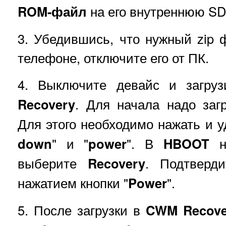
ROM-файл
на его внутреннюю SD
3. Убедившись, что нужный zip
телефоне, отключите его от ПК.
4. Выключите девайс и загру
Recovery
. Для начала надо заг
Для этого необходимо нажать и у
down
" и "
power
". В
HBOOT
на
выберите
Recovery
. Подтверд
нажатием кнопки "
Power
".
5. После загрузки в
CWM Recove