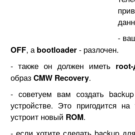
при
данн
- ва
OFF
, а
bootloader
- разлочен.
- также он должен иметь
root
образ
CMW Recovery
.
- советуем вам создать backu
устройстве. Это пригодится на
устроит новый
ROM
.
- если хотите сделать backup дл