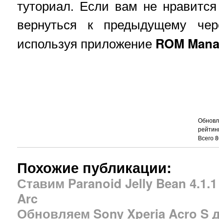
туториал. Если вам не нравитс
вернуться к предыдущему че
используя приложение
ROM Mana
Обновля
рейтин
Всего
8
Похожие публикации:
Ставим Paranoid Jelly Bean 4.1.
Arc
Обновляем Sony Xperia Acro S до