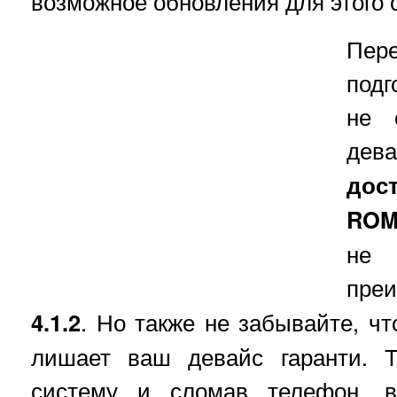
возможное обновления для этого
П
подг
не 
дева
дос
RO
не 
пре
4.1.2
. Но также не забывайте, ч
лишает ваш девайс гаранти. Т
систему и сломав телефон, в