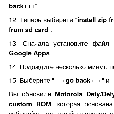
back
+++".
12. Теперь выберите "
install zip 
from sd card
".
13. Сначала установите файл 
Google Apps
.
14. Подождите несколько минут, 
15. Выберите "+++
go back
+++" и "
Вы обновили
Motorola
Defy
/
Def
custom ROM
, которая основан
забывайте, что это бета версия, 