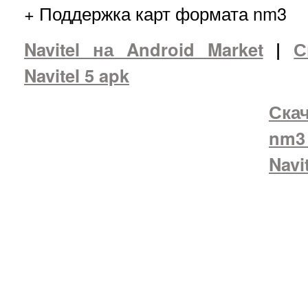
+ Поддержка карт формата nm3
Navitel на Android Market
|
С
Navitel 5 apk
Ска
nm3
Navit