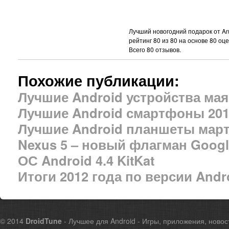
Лучший новогодний подарок от And
рейтинг
80
из
80
на основе
80
оце
Всего
80
отзывов.
Похожие публикации:
Лучшие Android устройства мая
Лучшие Android смартфоны 201
Лучшие Android планшеты март
Nexus 5 – новый флагман Goog
ОС Android 4.4 KitKat
Итоги 2012 года по версии Andro
© 2014
DroidTune
- Лучшее для Android - Игры, приложения, новос