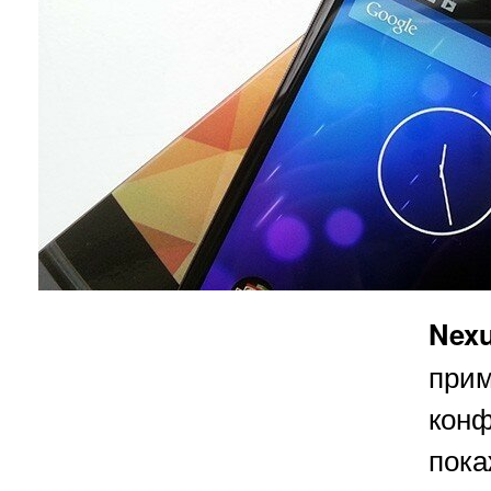
Nex
при
ко
пок