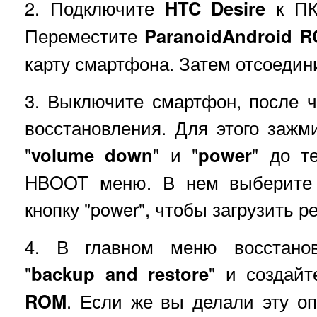
2. Подключите
HTC Desire
к ПК,
Переместите
ParanoidAndroid
R
карту смартфона. Затем отсоедини
3. Выключите смартфон, после ч
восстановления. Для этого зажм
"
volume down
" и "
power
" до т
HBOOT меню. В нем выберите
кнопку "power", чтобы загрузить р
4. В главном меню восстано
"
backup and restore
" и создайт
ROM
. Если же вы делали эту о