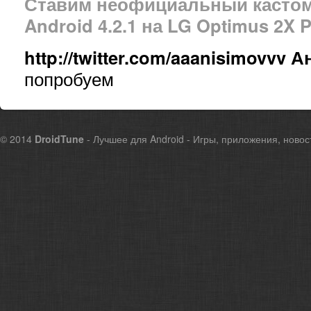
Ставим неофициальный кастом
Android 4.2.1 на LG Optimus 2X 
http://twitter.com/aaanisimovvv
А
попробуем
© 2014
DroidTune
- Лучшее для Android - Игры, приложения, новос