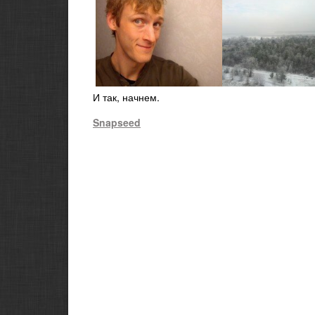
И так, начнем.
Snapseed