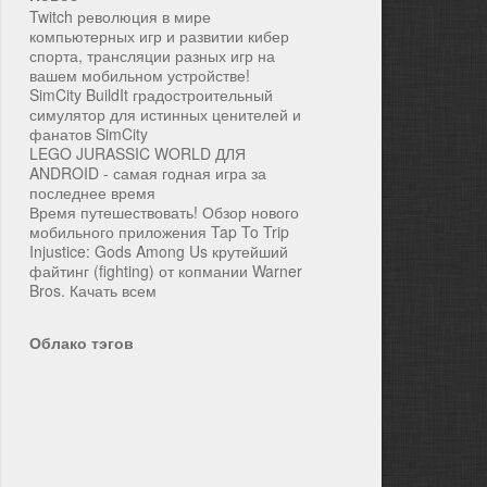
Twitch революция в мире
компьютерных игр и развитии кибер
спорта, трансляции разных игр на
вашем мобильном устройстве!
SimCity BuildIt градостроительный
симулятор для истинных ценителей и
фанатов SimCity
LEGO JURASSIC WORLD ДЛЯ
ANDROID - самая годная игра за
последнее время
Время путешествовать! Обзор нового
мобильного приложения Tap To Trip
Injustice: Gods Among Us крутейший
файтинг (fighting) от копмании Warner
Bros. Качать всем
Облако тэгов