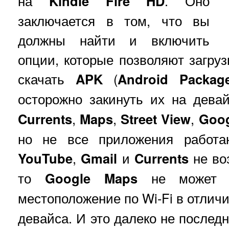
на
Kindle Fire HD
. Оно
заключается в том, что вы
должны найти и включить
опции, которые позволяют загруз
скачать
APK
(
Android Package
осторожно закинуть их на дева
Currents
,
Maps
,
Street View
,
Goog
но не все приложения работа
YouTube
,
Gmail
и
Currents
не во
то
Google Maps
не может т
местоположение по Wi-Fi в отличи
девайса. И это далеко не послед