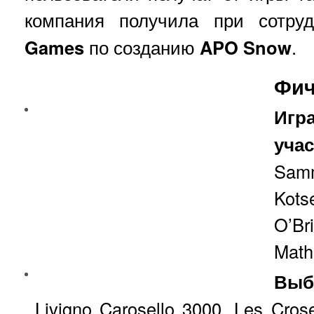
компания получила при сотру
Games
по созданию
APO
Snow
.
Фи
Иг
уча
Sa
Kots
O’B
Math
Выб
Livigno Carosello 3000, Les Cros