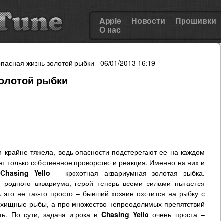
Apple
Новости
Прошивки
О нас
 опасная жизнь золотой рыбки 06/01/2013 16:19
 золотой рыбки
 крайне тяжела, ведь опасности подстерегают ее на каждом
жет только собственное проворство и реакция. Именно на них и
ы
Chasing Yello
– крохотная аквариумная золотая рыбка.
 родного аквариума, герой теперь всеми силами пытается
 это не так-то просто – бывший хозяин охотится на рыбку с
 хищные рыбы, а про множество непреодолимых препятствий
ь. По сути, задача игрока в
Chasing Yello
очень проста –