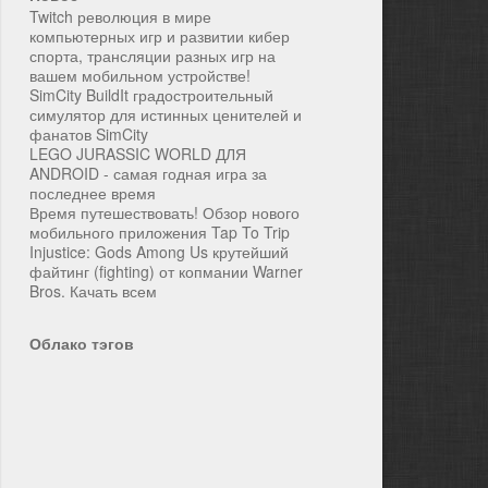
Twitch революция в мире
компьютерных игр и развитии кибер
спорта, трансляции разных игр на
вашем мобильном устройстве!
SimCity BuildIt градостроительный
симулятор для истинных ценителей и
фанатов SimCity
LEGO JURASSIC WORLD ДЛЯ
ANDROID - самая годная игра за
последнее время
Время путешествовать! Обзор нового
мобильного приложения Tap To Trip
Injustice: Gods Among Us крутейший
файтинг (fighting) от копмании Warner
Bros. Качать всем
Облако тэгов