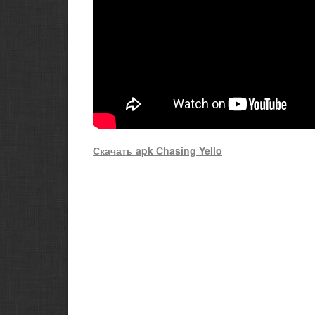
Скачать apk
Chasing Yello