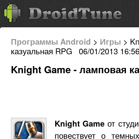
Программы Android
>
Игры
> Kn
казуальная RPG 06/01/2013 16:5
Knight Game - ламповая к
Knight Game
от студ
повествует о темны