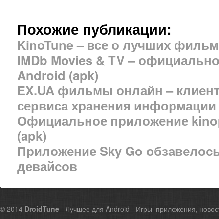
Похожие публикации:
KinoTune – все о лучших фильм
IMDb Movies & TV – официальн
Android (apk)
EX.UA фильмы онлайн – клиен
сервиса хранения информации
Официальное приложение kinop
(apk)
Приложение Sky Go обзавелос
девайсов
© 2014
DroidTune
- Лучшее для Android - Игры, приложения, новос