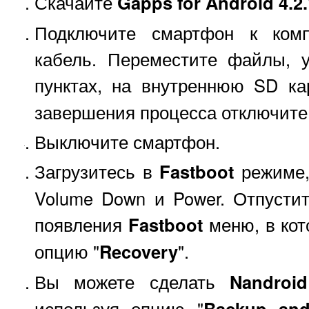
Скачайте
Gapps for Android 4.2.
Подключите смартфон к комп
кабель. Переместите файлы, 
пунктах, на внутреннюю SD к
завершения процесса отключите
Выключите смартфон.
Загрузитесь в
Fastboot
режиме,
Volume Down и Power. Отпусти
появления
Fastboot
меню, в кот
опцию "
Recovery
".
Вы можете сделать
Nandroid
используя опцию "
Backup and