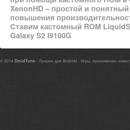
XenonHD – простой и понятны
повышения производительност
Ставим кастомный ROM LiquidSmo
Galaxy S2 I9100G
© 2014
DroidTune
- Лучшее для Android - Игры, приложения, новос