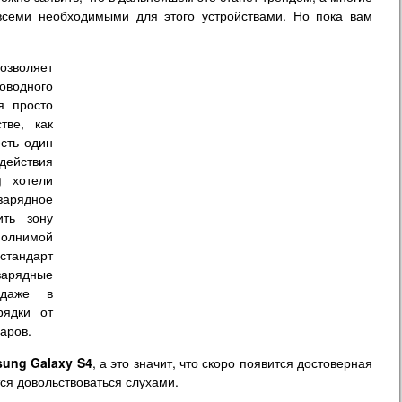
семи необходимыми для этого устройствами. Но пока вам
.
зволяет
оводного
я просто
тве, как
есть один
ействия
g
хотели
арядное
ить зону
ыполнимой
стандарт
 зарядные
 даже в
рядки от
аров.
ung Galaxy S4
, а это значит, что скоро появится достоверная
ся довольствоваться слухами.