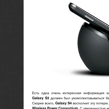
Есть одна очень интересная информация ка
Galaxy S3
должен был укомплектовываться бе
Скорее всего,
Galaxy S4
восполнит эту потерю.
Wireless Power Consortium
. С уверенностью м