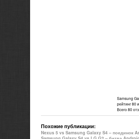
Samsung Gal
рейтинг
80
Всего
80
отз
Похожие публикации:
Nexus 5 vs Samsung Galaxy S4 – поединок 
Samsung Galaxy S4 vs LG G2 – битва Andro