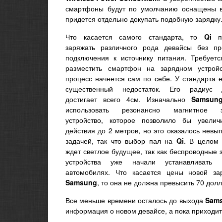
смартфоны будут по умолчанию оснащены в
придется отдельно докупать подобную зарядку
Что касается самого стандарта, то
Qi
по
заряжать различного рода девайсы без пр
подключения к источнику питания. Требуетс
разместить смартфон на зарядном устройс
процесс начнется сам по себе. У стандарта 
существенный недостаток. Его радиус д
достигает всего 4см. Изначально
Samsun
использовать резонансно магнитное з
устройство, которое позволило бы увелич
действия до 2 метров, но это оказалось нев
задачей, так что выбор пал на
Qi
. В целом 
ждет светлое будущее, так как беспроводные
устройства уже начали устанавливать
автомобилях. Что касается цены новой за
Samsung
, то она не должна превысить 70 долл
Все меньше времени осталось до выхода
Sams
информация о новом девайсе, а пока приходит