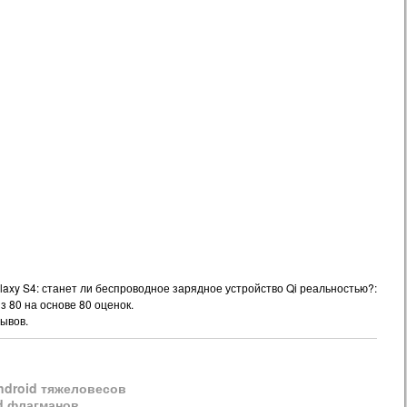
axy S4: станет ли беспроводное зарядное устройство Qi реальностью?:
из
80
на основе
80
оценок.
ывов.
Android тяжеловесов
id флагманов