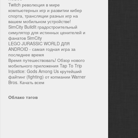
Twitch революция в мире
компьютерных игр и развитии кибер
спорта, трансляции разных игр на
вашем мобильном устройстве!
SimCity BuildIt градостроительный
симулятор для истинных ценителей и
фанатов SimCity
LEGO JURASSIC WORLD ДЛЯ
ANDROID - самая годная игра за
последнее время
Время путешествовать! Обзор нового
мобильного приложения Tap To Trip
Injustice: Gods Among Us крутейший
файтинг (fighting) от копмании Warner
Bros. Качать всем
Облако тэгов