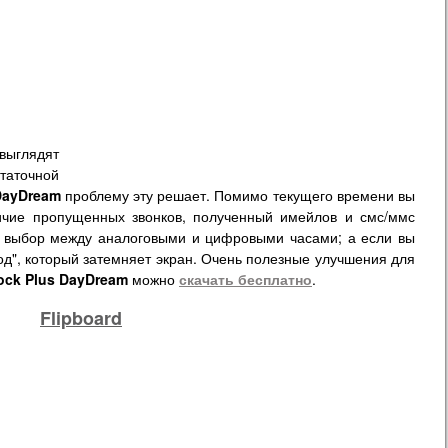
выглядят
таточной
DayDream
проблему эту решает. Помимо текущего времени вы
личие пропущенных звонков, полученный имейлов и смс/ммс
 выбор между аналоговыми и цифровыми часами; а если вы
од", который затемняет экран. Очень полезные улучшения для
ock Plus DayDream
можно
скачать бесплатно
.
Flipboard