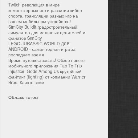
Twitch революция в мире
компьютерных игр и развитии кибер
спорта, трансляции разных игр на
вашем мобильном устройстве!
SimCity BuildIt градостроительный
симулятор для истинных ценителей и
фанатов SimCity
LEGO JURASSIC WORLD ДЛЯ
ANDROID - самая годная игра за
последнее время
Время путешествовать! Обзор нового
мобильного приложения Tap To Trip
Injustice: Gods Among Us крутейший
файтинг (fighting) от копмании Warner
Bros. Качать всем
Облако тэгов