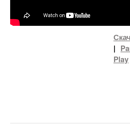
Скач
|
Pa
Play