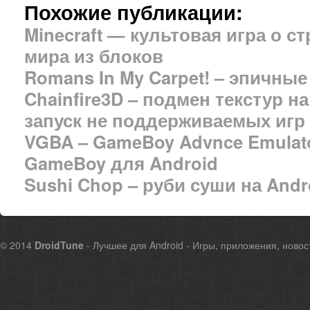
Похожие публикации:
Minecraft — культовая игра о с
мира из блоков
Romans In My Carpet! – эпичные
Chainfire3D – подмен текстур на
запуск не поддерживаемых игр (
VGBA – GameBoy Advnce Emulat
GameBoy для Android
Sushi Chop – руби суши на Andro
© 2014
DroidTune
- Лучшее для Android - Игры, приложения, новос