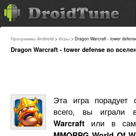
Программы Android
>
Игры
> Dragon Warcraft - tower defen
Dragon Warcraft - tower defense во вселе
Эта игра порадует 
всего, вы играли 
Warcraft
или в саму
MMORPG
World
Of
W