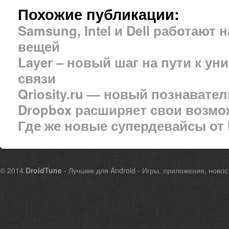
Похожие публикации:
Samsung, Intel и Dell работают
вещей
Layer – новый шаг на пути к у
связи
Qriosity.ru — новый познавате
Dropbox расширяет свои возмо
Где же новые супердевайсы от 
© 2014
DroidTune
- Лучшее для Android - Игры, приложения, новос