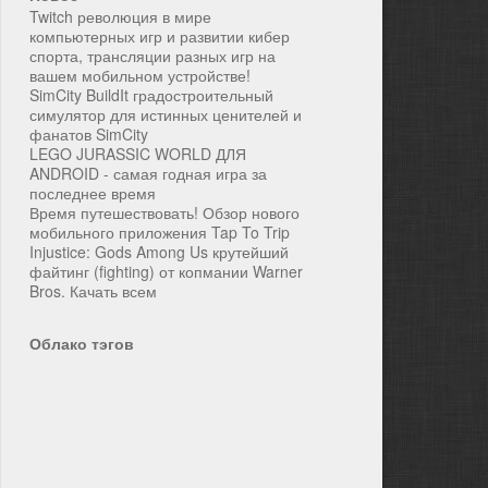
Twitch революция в мире
компьютерных игр и развитии кибер
спорта, трансляции разных игр на
вашем мобильном устройстве!
SimCity BuildIt градостроительный
симулятор для истинных ценителей и
фанатов SimCity
LEGO JURASSIC WORLD ДЛЯ
ANDROID - самая годная игра за
последнее время
Время путешествовать! Обзор нового
мобильного приложения Tap To Trip
Injustice: Gods Among Us крутейший
файтинг (fighting) от копмании Warner
Bros. Качать всем
Облако тэгов