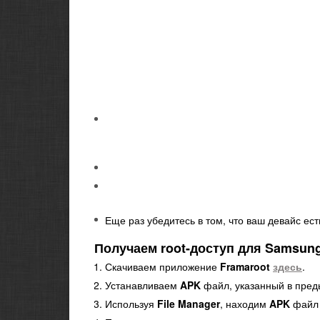
Еще раз убедитесь в том, что ваш девайс ест
Получаем
root-доступ
для
Samsun
Скачиваем приложение
Framaroot
здесь
.
Устанавливаем
APK
файл, указанный в пред
Используя
File Manager
, находим
APK
файл 