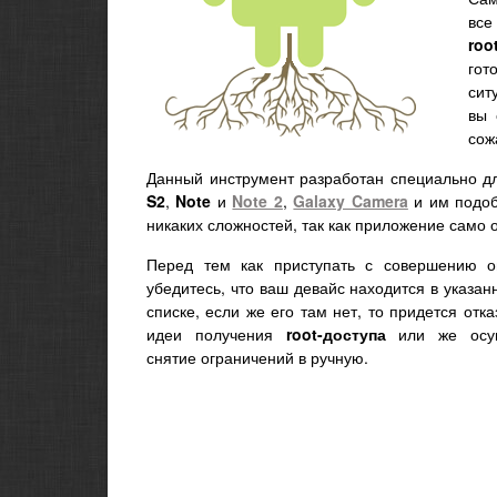
все
roo
гот
сит
вы 
сож
Данный инструмент разработан специально 
S2
,
Note
и
Note 2
,
Galaxy Camera
и им подоб
никаких сложностей, так как приложение само 
Перед тем как приступать с совершению о
убедитесь, что ваш девайс находится в указа
списке, если же его там нет, то придется отка
идеи получения
root-доступа
или же осущ
снятие ограничений в ручную.