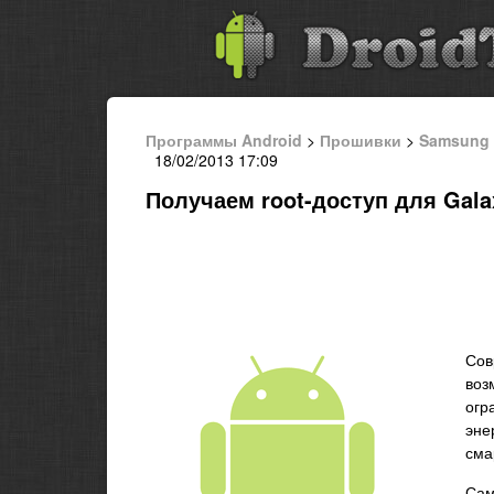
Программы Android
>
Прошивки
>
Samsung
18/02/2013 17:09
Получаем root-доступ для Galax
Со
воз
огр
эне
сма
Сам