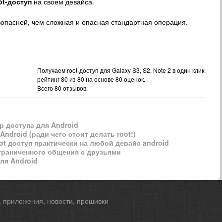
ot-доступ
на своем девайса.
езопасней, чем сложная и опасная стандартная операция.
Получаем root-доступ для Galaxy S3, S2, Note 2 в один клик:
рейтинг
80
из
80
на основе
80
оценок.
Всего
80
отзывов.
р доступа для Android
ndroid (ради чего стоит делать root!)
ot доступ практически на любой девайс android
граниченного общения с друзьями
для Android
, приложения, новости, прошивки