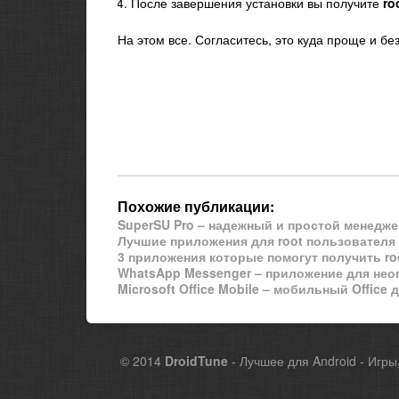
После завершения установки вы получите
ro
На этом все. Согласитесь, это куда проще и б
Похожие публикации:
SuperSU Pro – надежный и простой менедже
Лучшие приложения для root пользователя A
3 приложения которые помогут получить ro
WhatsApp Messenger – приложение для нео
Microsoft Office Mobile – мобильный Office 
© 2014
DroidTune
- Лучшее для Android - Игры