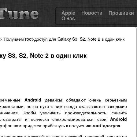
Apple
Новости
Прошивки
О нас
> Получаем root-доступ для Galaxy S3, S2, Note 2 в один клик
y S3, S2, Note 2 в один клик
временные
Android
девайсы обладают очень серьезным
можностями, но на пути к ним всегда оказываются заводские
аничения. Чтобы увеличить производительность, снизить
ргозатраты и всячески синхронизироваться свой
Android
ртфон вам придется прибегнуть к получению
root-доступа
.
а процедура может быть очень сложной и опасной, так что не