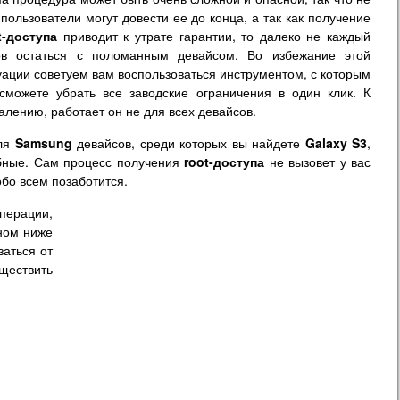
 пользователи могут довести ее до конца, а так как получение
t-доступа
приводит к утрате гарантии, то далеко не каждый
ов остаться с поломанным девайсом. Во избежание этой
уации советуем вам воспользоваться инструментом, с которым
сможете убрать все заводские ограничения в один клик. К
алению, работает он не для всех девайсов.
для
Samsung
девайсов, среди которых вы найдете
Galaxy S3
,
ные. Сам процесс получения
root-доступа
не вызовет у вас
обо всем позаботится.
перации,
нном ниже
заться от
ествить