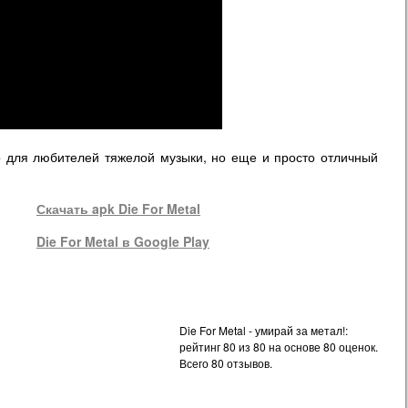
о для любителей тяжелой музыки, но еще и просто отличный
Скачать apk
Die For Metal
Die For Metal в Google Play
Die For Metal - умирай за метал!:
рейтинг
80
из
80
на основе
80
оценок.
Всего
80
отзывов.