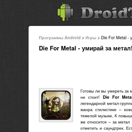
Программы Android
>
Игры
> Die For Metal -
Die For Metal - умирай за метал
Готовы ли вы умереть за 
не стоит!
Die For Meta
легендарной метал-групп
жанра стилистике – кож
тяжелой музыке. К повыш
же относится – за метал 
отметить и саундтрек. Ес