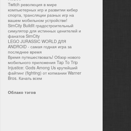
Twitch революция в мире
компьютерных игр и развитии кибер
спорта, трансляции разных игр на
вашем мобильном устройстве!
SimCity BuildIt градостроительный
симулятор для истинных ценителей и
фанатов SimCity
LEGO JURASSIC WORLD ДЛЯ
ANDROID - самая годная игра за
последнее время
Время путешествовать! Обзор нового
мобильного приложения Tap To Trip
Injustice: Gods Among Us крутейший
файтинг (fighting) от копмании Warner
Bros. Качать всем
Облако тэгов