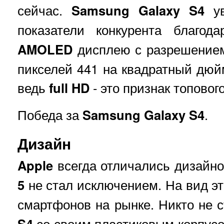
сейчас.
Samsung Galaxy S4
ув
показатели конкурента благ
AMOLED
дисплею с разрешением
пикселей 441 на квадратный дюйм
ведь
full HD
- это признак топовог
Победа за
Samsung Galaxy S4
.
Дизайн
Apple
всегда отличались дизайно
5
не стал исключением. На вид эт
смартфонов на рынке. Никто не с
S4
со своим пластиковым корпусом