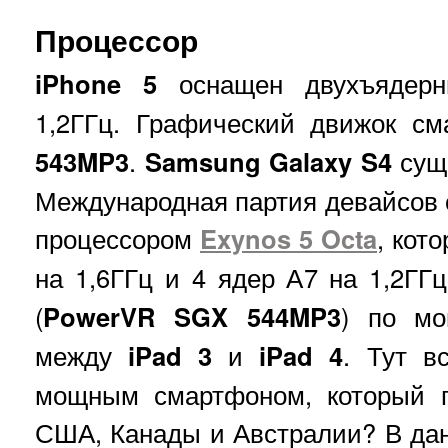
Процессор
iPhone 5
оснащен двухъядер
1,2ГГц. Графический движок с
543MP3
.
Samsung Galaxy S4
суще
Международная партия девайсов
процессором
Exynos 5 Octa
, кот
на 1,6ГГц и 4 ядер А7 на 1,2ГГ
(
PowerVR SGX 544MP3
) по мо
между
iPad 3
и
iPad 4
. Тут в
мощным смартфоном, который п
США, Канады и Австралии? В дан