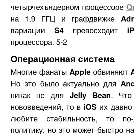
четырчехъядерном процессоре
Q
на 1,9 ГГЦ и графдвижке
Ad
вариации
S4
превосходит
i
процессора. 5-2
Операционная система
Многие фанаты
Apple
обвиняют
Но это было актуально для
And
никак не для
Jelly Bean
. Что
нововведений, то в
iOS
их давно 
любите стабильность, то по
политику, но это может быстро н