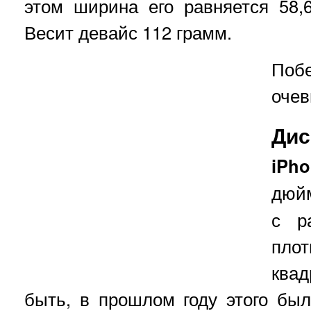
этом ширина его равняется 58,
Весит девайс 112 грамм.
Поб
очев
Дис
iP
дюй
с р
пло
ква
быть, в прошлом году этого был