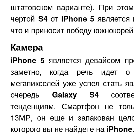
штатовском варианте). При это
чертой
S4
от
iPhone 5
является
что и приносит победу южнокорей
Камера
iPhone 5
является девайсом про
заметно, когда речь идет 
мегапикселей уже успел стать 
очередь
Galaxy S4
соответ
тенденциям. Смартфон не тол
13МР, он еще и запакован цело
которого вы не найдете на
iPhone