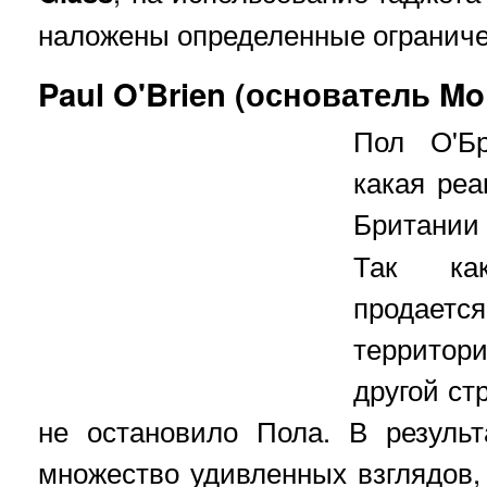
наложены определенные ограниче
Paul O'Brien (основатель M
Пол О'Бр
какая реа
Британии
Так ка
продает
территори
другой ст
не остановило Пола. В резуль
множество удивленных взглядов, 