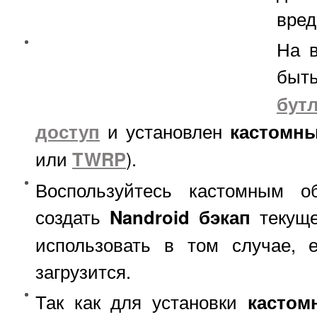
вред
На 
б
бут
доступ
и установлен
кастомны
или
TWRP
).
Воспользуйтесь кастомным о
создать
Nandroid бэкап
текущ
использовать в том случае, 
загрузится.
Так как для установки
кастом