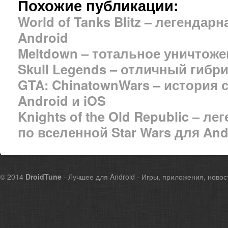
Похожие публикации:
World of Tanks Blitz – легендар
Android
Meltdown – тотальное уничтож
Skull Legends – отличный гибри
GTA: ChinatownWars – история 
Android и iOS
Knights of the Old Republic – л
по вселенной Star Wars для And
© 2014
DroidTune
- Лучшее для Android - Игры, приложения, новос