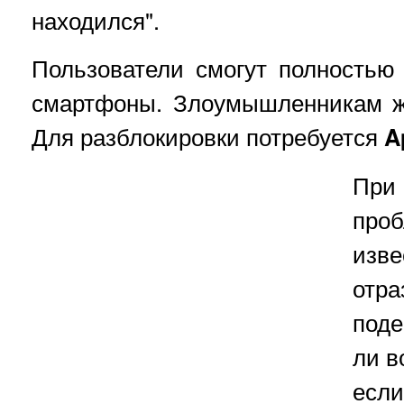
находился".
Пользователи смогут полностью
смартфоны. Злоумышленникам ж
Для разблокировки потребуется
A
При
про
изв
отр
поде
ли в
есл