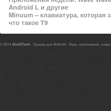
Android L и другие
Minuum – клавиатура, которая 
что такое Т9
© 2014
DroidTune
- Лучшее для Android - Игры, приложения, новос