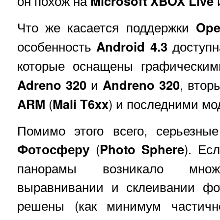
он похож на
Microsoft XBOX
Live
Что же касается поддержки
Ope
особенность
Android 4.3
доступна
которые оснащены графически
Adreno 320
и
Andreno 320
, вто
ARM
(
Mali T6xx
) и последними м
Помимо этого всего, серьезны
Фотосферу
(
Photo Sphere
). Ес
панорамы возникало мно
выравнивании и склеивании фо
решены (как минимум частично