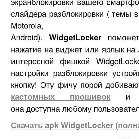
экранблокировки вашего смартфо
слайдера разблокировки ( темы в
Motorola, 
Android).
WidgetLocker
поможет 
нажатие на виджет или ярлык на 
интересной фишкой WidgetLock
настройки разблокировки устро
кнопку! Эту фичу порой добива
кастомных прошивок
и па
она доступна любому пользоват
Скачать apk WidgetLocker (полн