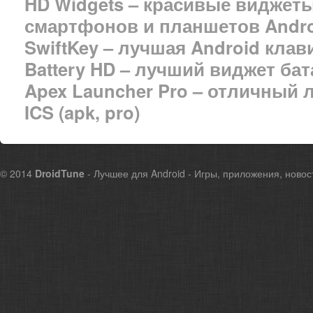
HD Widgets – красивые виджет
смартфонов и планшетов Android
SwiftKey – лучшая Android клав
Battery HD – лучший виджет бат
Apex Launcher Pro – отличный л
ICS (apk, pro)
© 2014
DroidTune
- Лучшее для Android - Игры, приложения, новос