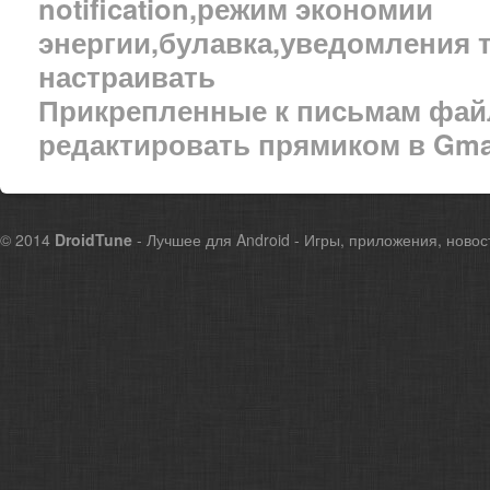
notification,режим экономии
энергии,булавка,уведомления 
настраивать
Прикрепленные к письмам файл
редактировать прямиком в Gma
© 2014
DroidTune
- Лучшее для Android - Игры, приложения, новос