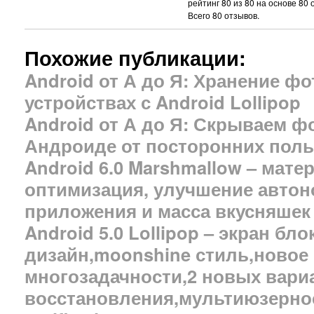
рейтинг
80
из
80
на основе
80
о
Всего
80
отзывов.
Похожие публикации:
Android от А до Я: Хранение ф
устройствах с Android Lollipop
Android от А до Я: Скрываем ф
Андроиде от посторонних поль
Android 6.0 Marshmallow – мате
оптимизация, улучшение автон
приложения и масса вкусняшек
Android 5.0 Lollipop – экран бло
дизайн,moonshine стиль,новое
многозадачности,2 новых вари
восстановления,мультиюзернос