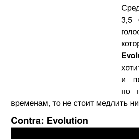
Сред
3,5
гол
кот
Evol
хоти
и п
по 
временам, то не стоит медлить н
Contra: Evolution