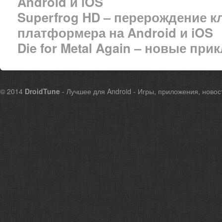
Android и iOS
Superfrog HD – перерождение к
платформера на Android и iOS
Die for Metal Again – новые пр
© 2014
DroidTune
- Лучшее для Android - Игры, приложения, новос