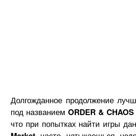
Долгожданное продолжение луч
под названием
ORDER
&
CHAOS
что при попытках найти игры да
Market
часто натыкаешься недо