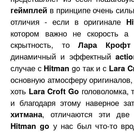
геймплей
в принципе очень сильн
отличия - если в оригинале
H
котором важно не скорость а 
скрытность, то
Лара Крофт
динамичный и эффектный
acti
случае с
Hitman
go так и с
Lara C
основную атмосферу оригиналов, т
хоть
Lara Croft Go
головоломка, 
и благодаря этому наверное за
хитмана
, отличаются эти две 
Hitman go
у нас был что-то вро