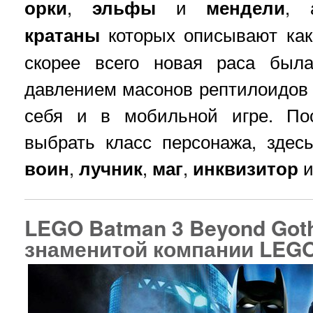
орки
,
эльфы
и
мендели
, 
кратаны
которых описывают как
скорее всего новая раса был
давлением масонов рептилоидов
себя и в мобильной игре. По
выбрать класс персонажа, здес
воин
,
лучник
,
маг
,
инквизитор
LEGO Batman 3 Beyond Goth
знаменитой компании LEGO