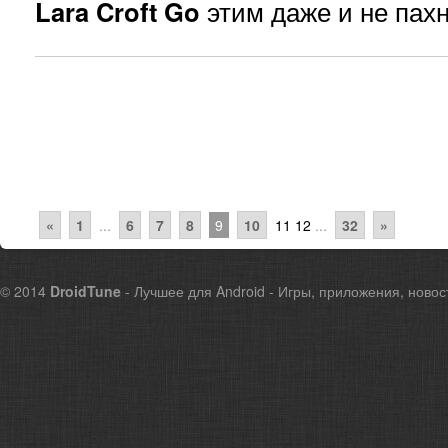
Lara Croft Go
этим даже и не пахн
«
1
...
6
7
8
9
10
11
12
...
32
»
© 2014
DroidTune
- Лучшее для Android - Игры, приложения, новос