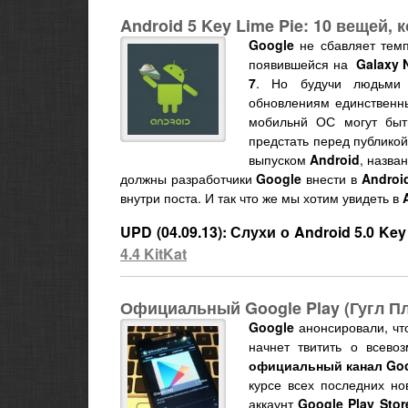
Android 5 Key Lime Pie: 10 вещей,
Google
не сбавляет темп
появившейся на
Galaxy 
7
. Но будучи людьми 
обновлениям единственн
мобильнй ОС могут быть
предстать перед публикой
выпуском
Android
, назва
должны разработчики
Google
внести в
Android
внутри поста. И так что же мы хотим увидеть в
UPD (04.09.13): Слухи о Android 5.0 K
4.4 KitKat
Официальный Google Play (Гугл Пле
Google
анонсировали, чт
начнет твитить о всево
официальный канал Goog
курсе всех последних н
аккаунт
Google Play Stor