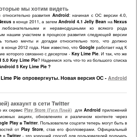
 которые мы хотим видеть
 относительно развития
Android
: начиная с ОС версии 4.0,
Nexus
в конце 2011, а затем
Android 4.1 Jelly Bean
на
Nexus
любознательными и неравнодушными ко всякого рода
ым нашим участием в процессе развития следующей версии
 только мечты и догадки относительно того, что должно
 в конце 2012 года. Нам известно, что
Google
работает над К
ние которого связанно с десертом -
Key Lime Pie
. И так, что же
 5.0 Key Lime Pie
? Надеемся хоть что-то из большого списка
Android 5 Key Lime Pie ?
ey Lime Pie опровергнуты. Новая версия ОС -
Android
й) аккаунт в сети Twitter
о их сервис
Play Store (Гугл Плей)
для
Android
приложений
зможных акциях, обновлениях и различном контенте через
le Play в Twitter
. Пользователи соцсети теперь могут быть в
овостей от
Play Store
, став его фолловерами. Официальный
e
в
Twitter
- это хороший способ для пользователей получать