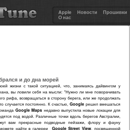
Apple
Новости
Прошивки
О нас
обрался и до дна морей
оей жизни с такой ситуацией, что, занимаясь дайвингом у
еана, вы ловили себя на мысли: "Нужно ли мне поворачивать
ого рифа, возвращаться в сторону берега, или же продолжать
о случается постоянно. К счастью,
Google
решил вмешаться
Команда
Google Maps
недавно выпустила новые локации для
одятся под водой. Различные точки вдоль берегов Австралии,
ажут вам прекрасные подводные пейзажи, флору и фауну
 можете найти в галереи
Google Street View
, посвященной