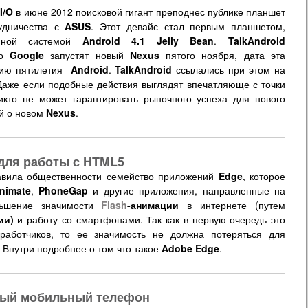
I/O
в июне 2012 поисковой гигант преподнес публике планшет
удничества с
ASUS
. Этот девайс стал первым планшетом,
нной системой
Android 4.1 Jelly Bean
.
TalkAndroid
то
Google
запустят новый
Nexus
пятого ноября, дата эта
нию пятилетия
Android
.
TalkAndroid
ссылались при этом на
Даже если подобные действия выглядят впечатляюще с точки
икто не может гарантировать рыночного успеха для нового
ей о новом
Nexus
.
 для работы с HTML5
вила общественности семейство приложений
Edge
, которое
nimate
,
PhoneGap
и другие приложения, направленные на
ньшение значимости
Flash
-анимации
в интернете (путем
ии)
и работу со смартфонами. Так как в первую очередь это
работчиков, то ее значимость не должна потеряться для
 Внутри подробнее о том что такое
Adobe Edge
.
ный мобильный телефон