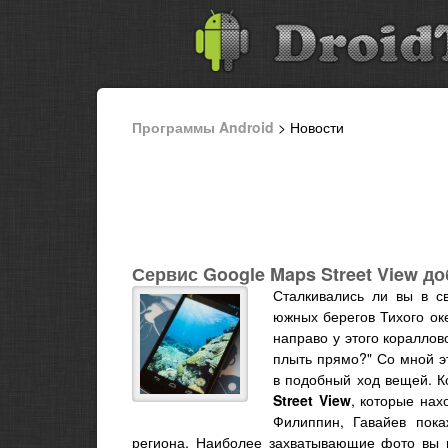
Программы Android
> Новости
Сервис Google Maps Street View д
Сталкивались ли вы в св
южных берегов Тихого ок
направо у этого кораллов
плыть прямо?" Со мной эт
в подобный ход вещей. 
Street View
, которые нах
Филиппин, Гавайев пок
региона. Наиболее захватывающие фото вы