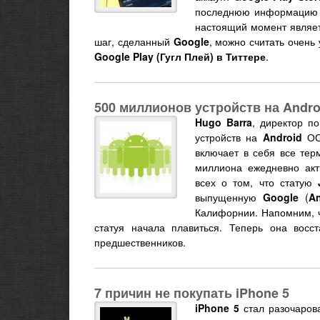
последнюю информацию о
настоящий момент являет
шаг, сделанный
Google
, можно считать очен
Google Play (Гугл Плей) в Титтере
.
500 миллионов устройств на Andr
Hugo Barra
, директор п
устройств на
Android
ОС 
включает в себя все тер
миллиона ежедневно ак
всех о том, что статую
выпущенную
Google
(
An
Калифорнии. Напомним, ч
статуя начала плавиться. Теперь она вос
предшественников.
7 причин не покупать iPhone 5
iPhone 5
стал разочарова