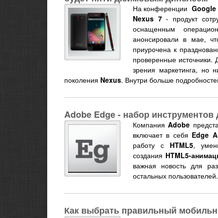
На конференции
Google 
Nexus 7
- продукт сотр
оснащенным операцио
анонсировали в мае, ч
приурочена к празднова
проверенные источники. 
зрения маркетинга, но н
поколения
Nexus
. Внутри больше подробност
Adobe Edge - набор инструментов
Компания
Adobe
предста
включает в себя
Edge A
работу с
HTML5
, уме
создания
HTML5-анимац
важная новость для раз
остальных пользователей.
Как выбрать правильный мобиль