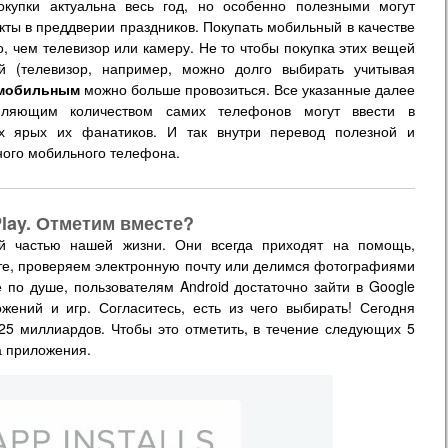
купки актуальна весь год, но особенно полезными могут
кты в преддверии праздников. Покупать мобильный в качестве
 чем телевизор или камеру. Не то чтобы покупка этих вещей
й (телевизор, например, можно долго выбирать учитывая
мобильным
можно больше провозиться. Все указанные далее
ляющим количеством самих телефонов могут ввести в
х ярых их фанатиков. И так внутри перевод полезной и
ного мобильного телефона.
Play. Отметим вместе?
й частью нашей жизни. Они всегда приходят на помощь,
рте, проверяем электронную почту или делимся фотографиями
 по душе, пользователям Android достаточно зайти в Google
жений и игр. Согласитесь, есть из чего выбирать! Сегодня
 25 миллиардов. Чтобы это отметить, в течение следующих 5
а приложения.