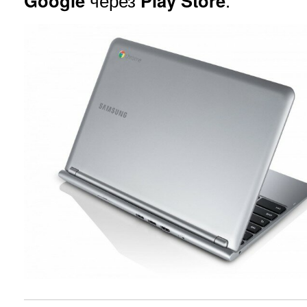
Google
через
Play Store
.