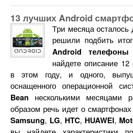
13 лучших Android смартфо
Три месяца осталось 
решили подбить ито
Android телефоны
найдете описание 12
в этом году, и одного, выпу
оснащенного операционной си
Bean
несколькими месяцами ра
образом речь идет о смартфонах 
Samsung
,
LG
,
HTC
,
HUAWEI
,
Mot
вы найдете характеристики п