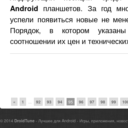
Android
планшетов. За год мно
успели появиться новые не мен
Порядок, в котором указан
соотношении их цен и технических
«
1
...
92
93
94
95
96
97
98
99
10
© 2014
DroidTune
- Лучшее для Android - Игры, приложения, новос