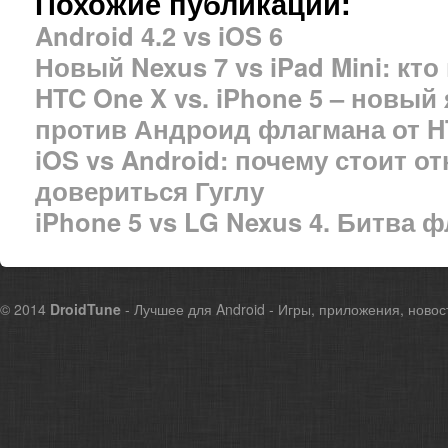
Похожие публикации:
Android 4.2 vs iOS 6
Новый Nexus 7 vs iPad Mini: кто
HTC One X vs. iPhone 5 – новы
против Андроид флагмана от 
iOS vs Android: почему стоит от
довериться Гуглу
iPhone 5 vs LG Nexus 4. Битва 
© 2014
DroidTune
- Лучшее для Android - Игры, приложения, новос