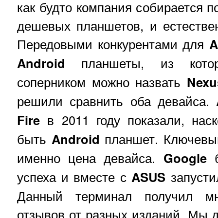
как будто компания собирается п
дешевых планшетов, и естестве
Передовыми конкурентами для
A
Android
планшеты, из кото
соперником можно назвать
Nexu
решили сравнить оба девайса.
Fire
в 2011 году показали, нас
быть
Android
планшет. Ключевы
именно цена девайса.
Google
б
успеха и вместе с
ASUS
запусти
Данный терминал получил мн
отзывов от разных изданий. Мы 