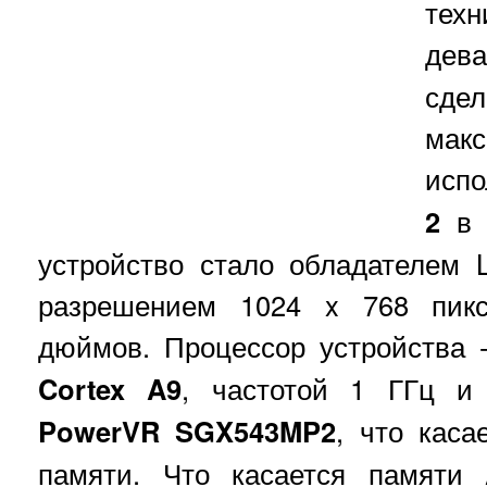
тех
дев
сдел
макс
исп
2
в 
устройство стало обладателем L
разрешением 1024 x 768 пикс
дюймов. Процессор устройства 
Cortex A9
, частотой 1 ГГц и
PowerVR SGX543MP2
, что каса
памяти. Что касается памяти