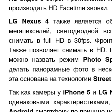
производить HD Facetime звонки.
LG Nexus 4
также является о
мегапикселей, светодиодной в
снимать в full HD в 30fps. Фро
Также позволяет снимать в HD.
можно назвать режим
Photo S
делать панорамные фото в неск
эта основана на технологии
Street
Так как камеры у
iPhone 5
и
LG 
одинаковыми характеристиками,
Android
смартфону по причине н