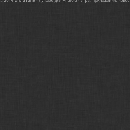
© 2014
DroidTune
- Лучшее для Android - Игры, приложения, новос