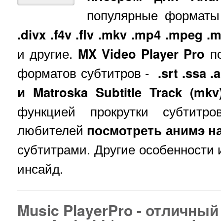
популярные форматы
.divx .f4v .flv .mkv .mp4 .mpeg 
и другие.
MX Video Player Pro
по
форматов субтитров -
.srt .ssa .
и Matroska Subtitle Track (mkv
функцией прокрутки субтитро
любителей
посмотреть анимэ на
субтитрами. Другие особенности
инсайд.
Music PlayerPro - отличны