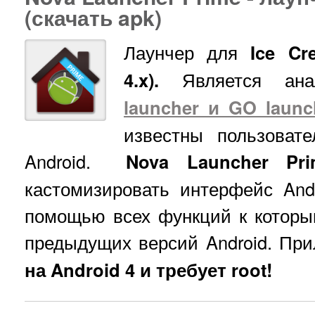
(скачать apk)
Лаунчер для
Ice Cr
4.x).
Является ана
launcher и GO launc
известны пользоват
Android.
Nova Launcher Pri
кастомизировать интерфейс And
помощью всех функций к которы
предыдущих версий Android. Пр
на Android 4 и требует root!