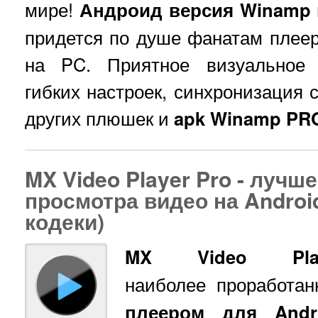
мире!
Андроид версия Winamp
придется по душе фанатам плеер
на PC. Приятное визуальное 
гибких настроек, синхронизация 
других плюшек и
apk Winamp PR
MX Video Player Pro - лучш
просмотра видео на Android
кодеки)
MX Video P
наиболее проработа
плеером для Andro