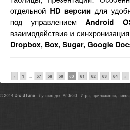
отдельной
HD версии
для удобн
под управлением
Android O
взаимодействие и синхронизация
Dropbox, Box, Sugar, Google Doc
«
1
...
57
58
59
60
61
62
63
64
»
© 2014
DroidTune
- Лучшее для Android - Игры, приложения, новос