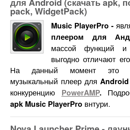
для Android (скачать apk, 
pack, WidgetPack)
Music PlayerPro -
явл
плеером для Анд
массой функций и 
выгодно отличают ег
На данный момент это по
музыкальный плеер для
Android
конкуренцию
PowerAMP
.
Подроб
apk Music PlayerPro
внтури.
Nova Launcher Prime - лаун