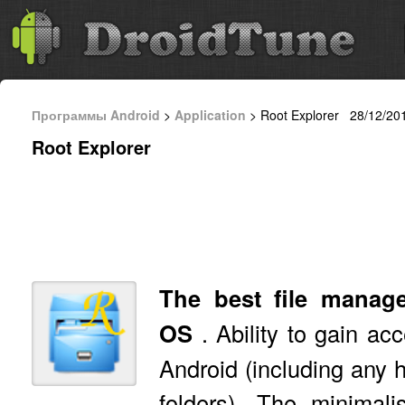
Программы Android
>
Application
> Root Explorer 28/12/20
Root Explorer
The best file manag
OS
.
Ability to gain acc
Android (including any h
folders).
The minimalis