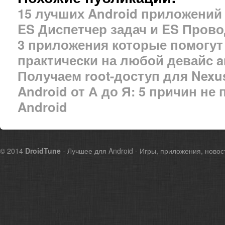
15 лучших Android приложений 
ES Диспетчер задач и ES Пров
3 приложения которые помогут 
практически на любой девайс a
Получаем root-доступ для Nexus 
Android от А до Я: 5 причин не 
Android
© 2014
DroidTune
- Лучшее для Android - Игры, приложения, новос