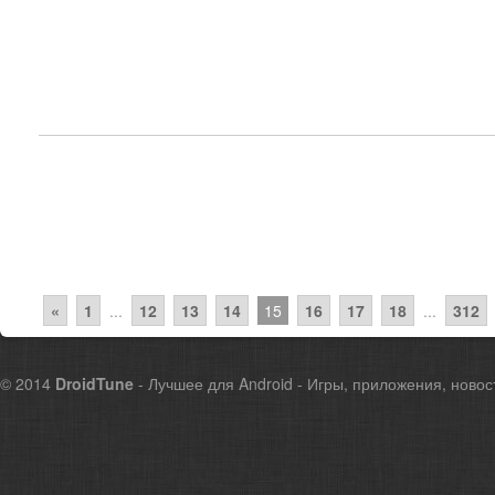
«
1
...
12
13
14
15
16
17
18
...
312
© 2014
DroidTune
- Лучшее для Android - Игры, приложения, новос