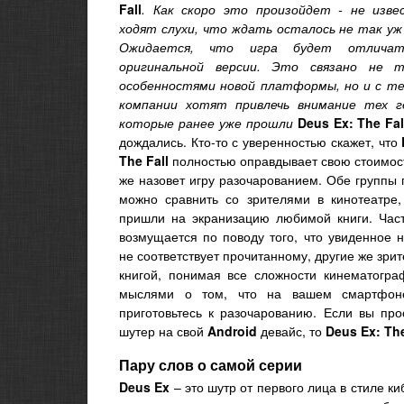
Fall
. Как скоро это произойдет - не изве
ходят слухи, что ждать осталось не так уж 
Ожидается, что игра будет отлича
оригинальной версии. Это связано не т
особенностями новой платформы, но и с те
компании хотят привлечь внимание тех г
которые ранее уже прошли
Deus Ex: The Fal
дождались. Кто-то с уверенностью скажет, что
The Fall
полностью оправдывает свою стоимост
же назовет игру разочарованием. Обе группы
можно сравнить со зрителями в кинотеатре,
пришли на экранизацию любимой книги. Час
возмущается по поводу того, что увиденное 
не соответствует прочитанному, другие же зри
книгой, понимая все сложности кинематогр
мыслями о том, что на вашем смартфоне
приготовьтесь к разочарованию. Если вы пр
шутер на свой
Android
девайс, то
Deus Ex: The
Пару слов о самой серии
Deus Ex
– это шутр от первого лица в стиле к