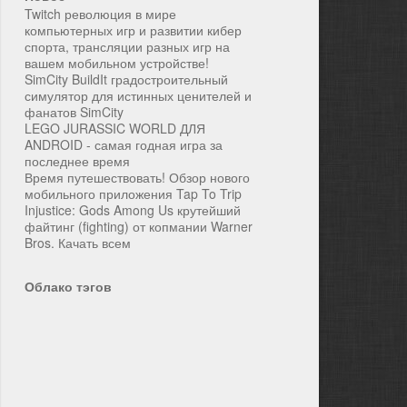
Twitch революция в мире
компьютерных игр и развитии кибер
спорта, трансляции разных игр на
вашем мобильном устройстве!
SimCity BuildIt градостроительный
симулятор для истинных ценителей и
фанатов SimCity
LEGO JURASSIC WORLD ДЛЯ
ANDROID - самая годная игра за
последнее время
Время путешествовать! Обзор нового
мобильного приложения Tap To Trip
Injustice: Gods Among Us крутейший
файтинг (fighting) от копмании Warner
Bros. Качать всем
Облако тэгов