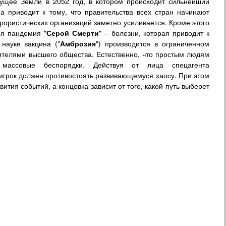
дущее Земли в 2052 год, в котором происходит сильнейший
а приводит к тому, что правительства всех стран начинают
рористических организаций заметно усиливается. Кроме этого
я пандемия "
Серой Смерти
" – болезни, которая приводит к
науке вакцина ("
Амброзия
") производится в ограниченном
ителями высшего общества. Естественно, что простым людям
ассовые беспорядки. Действуя от лица спецагента
 игрок должен противостоять развивающемуся хаосу. При этом
тия событий, а концовка зависит от того, какой путь выберет