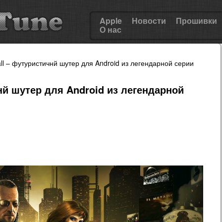
Apple
Новости
Прошивки
О нас
ll – футуристичнй шутер для Android из легендарной серии
чнй шутер для Android из легендарной