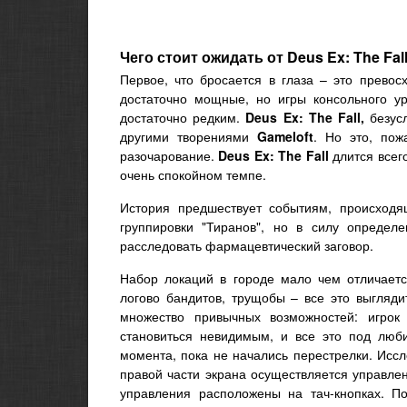
Чего стоит ожидать от Deus Ex: The Fal
Первое, что бросается в глаза – это прево
достаточно мощные, но игры консольного у
достаточно редким.
Deus Ex: The Fall,
безусл
другими творениями
Gameloft
. Но это, пож
разочарование.
Deus Ex: The Fall
длится всего
очень спокойном темпе.
История предшествует событиям, происхо
группировки "Тиранов", но в силу определе
расследовать фармацевтический заговор.
Набор локаций в городе мало чем отличаетс
логово бандитов, трущобы – все это выгляд
множество привычных возможностей: игрок
становиться невидимым, и все это под люби
момента, пока не начались перестрелки. Исс
правой части экрана осуществляется управле
управления расположены на тач-кнопках. По