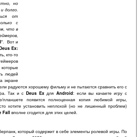
стно, но
и долго.
ться от
олько с
м, что в
еймеров,
l
". Вот и
Deus Ex:
ь, кто-то
 геймеров
 которые
ть людей
на экране
тели радуются хорошему фильму и не пытаются сравнить его с
афа. Так и с
Deus Ex
для
Android
: если вы качаете игру с
/планшете появится полноценная копия любимой игры,
осто хотите установить неплохой (но не лишенный проблем)
 Fall
вполне сгодится для этих целей.
иберпанк, который содержит в себе элементы ролевой игры. По