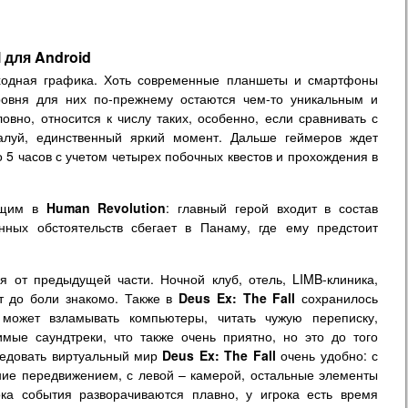
l для Android
сходная графика. Хоть современные планшеты и смартфоны
ровня для них по-прежнему остаются чем-то уникальным и
овно, относится к числу таких, особенно, если сравнивать с
алуй, единственный яркий момент. Дальше геймеров ждет
 5 часов с учетом четырех побочных квестов и прохождения в
дящим в
Human Revolution
: главный герой входит в состав
нных обстоятельств сбегает в Панаму, где ему предстоит
я от предыдущей части. Ночной клуб, отель, LIMB-клиника,
ит до боли знакомо. Также в
Deus
Ex: The Fall
сохранилось
 может взламывать компьютеры, читать чужую переписку,
мые саундтреки, что также очень приятно, но это до того
ледовать виртуальный мир
Deus Ex: The Fall
очень удобно: с
ние передвижением, с левой – камерой, остальные элементы
ка события разворачиваются плавно, у игрока есть время