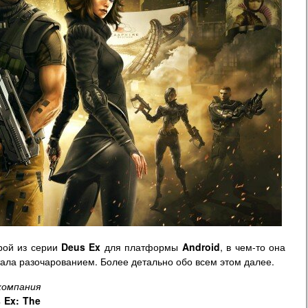
грой из серии
Deus Ex
для платформы
Android
, в чем-то она
тала разочарованием. Более детально обо всем этом далее.
омпания
s
Ex: The