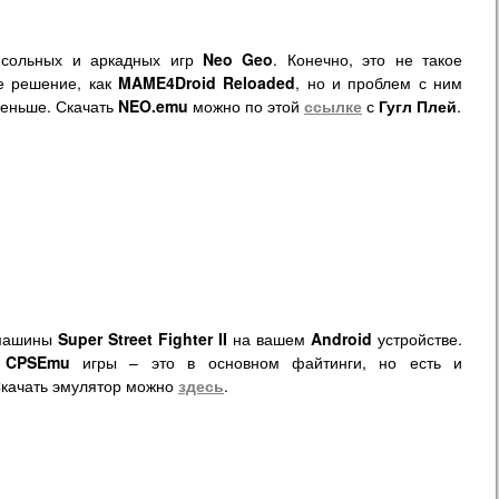
нсольных и аркадных игр
Neo Geo
. Конечно, это не такое
е решение, как
MAME4Droid Reloaded
, но и проблем с ним
меньше. Скачать
NEO.emu
можно по этой
ссылке
с
Гугл Плей
.
 машины
Super Street Fighter II
на вашем
Android
устройстве.
с
CPSEmu
игры – это в основном файтинги, но есть и
Скачать эмулятор можно
здесь
.