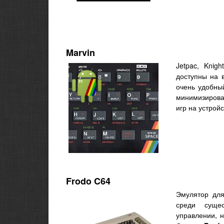
Marvin
Jetpac, Knig
доступны на 
очень удобны
минимизирова
игр на устрой
Frodo C64
Эмулятор д
среди суще
управлении, 