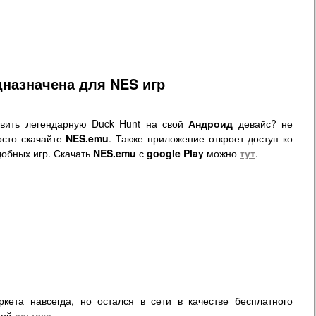
дназначена для NES игр
овить легендарную Duck Hunt на свой
Андроид
девайс? не
осто скачайте
NES.emu
. Также приложение откроет доступ ко
обных игр. Скачать
NES.emu
с
google Play
можно
тут
.
ета навсегда, но остался в сети в качестве бесплатного
той
ссылке
.