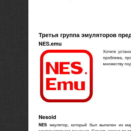
Третья группа эмуляторов пре
NES.emu
Хотите устан
проблема, пр
множеству под
Nesoid
NES
эмулятор, который был выпилен из марк
альтернативного решения. Скачать можно по э