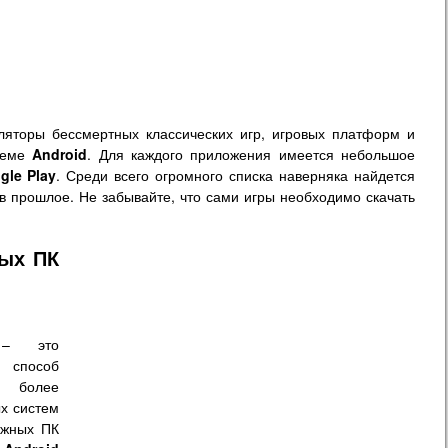
яторы бессмертных классических игр, игровых платформ и
стеме
Android
. Для каждого приложения имеется небольшое
gle Play
. Среди всего огромного списка наверняка найдется
ся в прошлое. Не забывайте, что сами игры необходимо скачать
ных ПК
 это
способ
ь более
х систем
ажных ПК