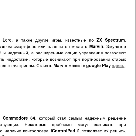
ht Lore, а также другие игры, известные по
ZX Spectrum
,
вашем смартфоне или планшете вместе с
Marvin
. Эмулятор
й и надежный, а расширенные опции управления позволяют
ть недостатки, которые возникают при портировании старых
ство с тачскрином. Скачать
Marvin
можно с
google Play
здесь
.
ля
Commodore 64
, который стал самым надежным решение
ствующих. Некоторые проблемы могут возникать при
но наличие контроллера
iControlPad 2
позволяет их решить.