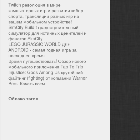
Twitch революция в мире
компьютерных игр и развитии кибер
спорта, трансляции разных игр на
вашем мобильном устройстве!
SimCity BuildIt градостроительный
симулятор для истинных ценителей и
фанатов SimCity
LEGO JURASSIC WORLD ДЛЯ
ANDROID - самая годная игра за
последнее время
Время путешествовать! Обзор нового
мобильного приложения Tap To Trip
Injustice: Gods Among Us крутейший
файтинг (fighting) от копмании Warner
Bros. Качать всем
Облако тэгов