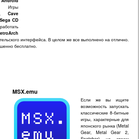
м
Android
е. Игры
,
Cave
Sega CD
работать
etroArch
тельского интерфейса. В целом же все выполнено на отлично.
шенно бесплатно.
MSX.emu
Если же вы ищите
возможность запускать
классические 8-битные
игры, характерные для
японского рынка (Metal
Gear, Metal Gear 2,
Snatcher) на своем