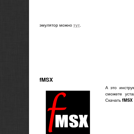
эмулятор можно
тут
.
fMSX
А это инстру
сможете уст
Скачать
fMSX