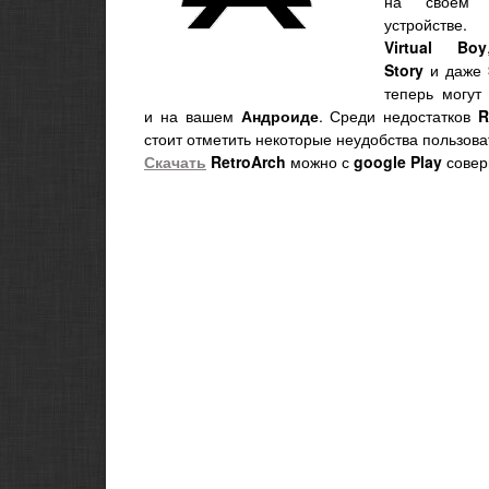
на свое
устройств
Virtual Boy
Story
и даже
теперь могут 
и на вашем
Андроиде
. Среди недостатков
R
стоит отметить некоторые неудобства пользова
Скачать
RetroArch
можно с
google Play
совер