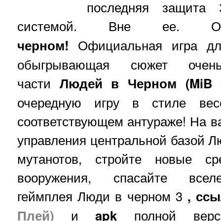
последняя защита 
системой. Вне ее
черном!
Официальная игра дл
обыгрывающая сюжет очен
части
Людей в Черном (MiB 
очередную игру в стиле ве
соответствующем антураже! На в
управления центральной базой Л
мутанотов, стройте новые ср
вооружения, спасайте все
геймплея
Люди в черном 3
, сс
Плей)
и
apk
полной ве