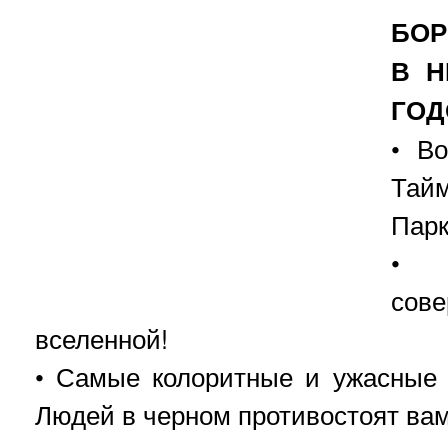
Б
ОР
В Н
ГОД
• В
Тайм
Пар
• 
сов
вселенной!
• Самые колоритные и ужасные
Людей в черном противостоят вам