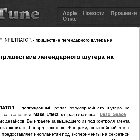
Apple
Новости
Прошивки
О нас
INFILTRATOR - пришествие легендарного шутера на
пришествие легендарного шутера на
RATOR -
долгожданный релиз популярнейшего шутера на
т во вселенной
Mass Effect
от разработчиков
Dead Space
-
х девайсов! Вы играете за вышедшего из под контроля агента
 пока капитан Шепард воюет со Жнецами, опытнейший агент
о предоставляет инопланетян под эксперименты на секретной