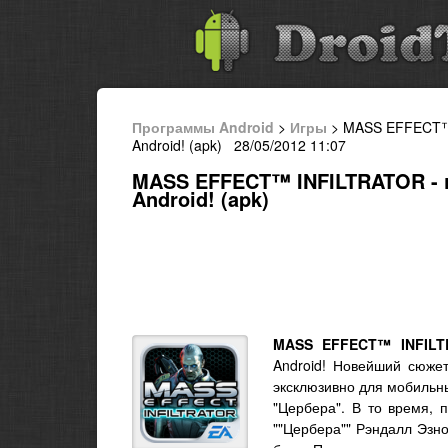
Программы Android
>
Игры
> MASS EFFECT™ 
Android! (apk) 28/05/2012 11:07
MASS EFFECT™ INFILTRATOR - 
Android! (apk)
MASS EFFECT™ INFILT
Android! Новейший сюже
эксклюзивно для мобильны
"Цербера". В то время,
""Цербера"" Рэндалл Эзн