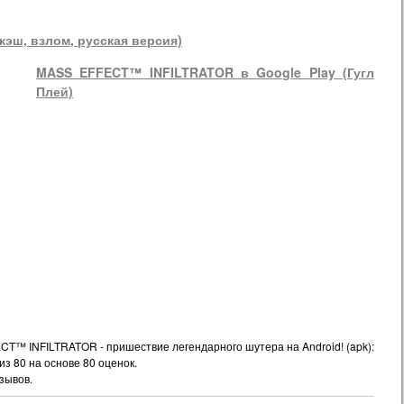
эш, взлом, русская версия)
MASS EFFECT™ INFILTRATOR в Google Play (Гугл
Плей)
T™ INFILTRATOR - пришествие легендарного шутера на Android! (apk):
из
80
на основе
80
оценок.
зывов.