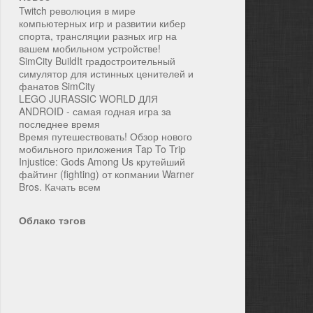
Twitch революция в мире
компьютерных игр и развитии кибер
спорта, трансляции разных игр на
вашем мобильном устройстве!
SimCity BuildIt градостроительный
симулятор для истинных ценителей и
фанатов SimCity
LEGO JURASSIC WORLD ДЛЯ
ANDROID - самая годная игра за
последнее время
Время путешествовать! Обзор нового
мобильного приложения Tap To Trip
Injustice: Gods Among Us крутейший
файтинг (fighting) от копмании Warner
Bros. Качать всем
Облако тэгов