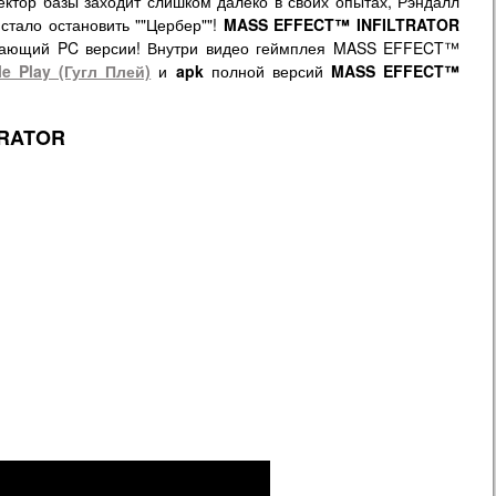
ректор базы заходит слишком далеко в своих опытах, Рэндалл
 стало остановить ""Цербер""!
MASS EFFECT™ INFILTRATOR
пающий PC версии! Внутри видео геймплея
MASS EFFECT™
e Play (Гугл Плей)
и
apk
полной версий
MASS EFFECT™
TRATOR