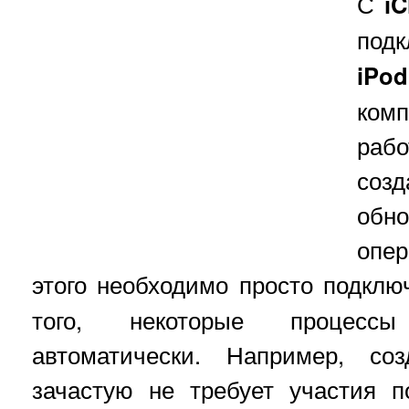
С
iC
под
iPo
комп
раб
созд
обн
опе
этого необходимо просто подклю
того, некоторые процесс
автоматически. Например, со
зачастую не требует участия п