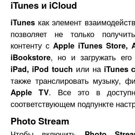
iTunes и iCloud
iTunes
как элемент взаимодейст
позволяет не только получит
контенту с
Apple iTunes
Store,
iBookstore
, но и загружать ег
iPad, iPod touch
или на
iTunes 
также транслировать музыку, ф
Apple TV
. Все это в доступ
соответствующем подпункте настр
Photo Stream
Чтобы включить
Photo Stre