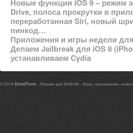
Новые функции iOS 9 – режим э
Drive, полоса прокрутки в при
переработанная Siri, новый ш
пинкод…
Приложения и игры недели для 
Делаем Jailbreak для iOS 8 (iPho
устанавливаем Cydia
© 2014
DroidTune
- Лучшее для Android - Игры, приложения, новос