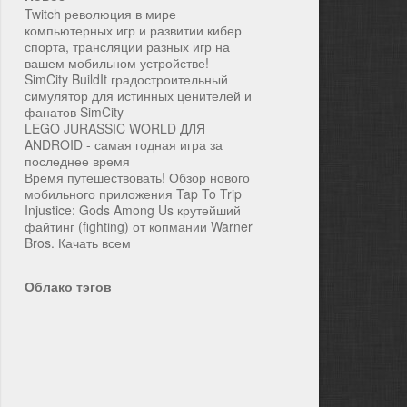
Twitch революция в мире
компьютерных игр и развитии кибер
спорта, трансляции разных игр на
вашем мобильном устройстве!
SimCity BuildIt градостроительный
симулятор для истинных ценителей и
фанатов SimCity
LEGO JURASSIC WORLD ДЛЯ
ANDROID - самая годная игра за
последнее время
Время путешествовать! Обзор нового
мобильного приложения Tap To Trip
Injustice: Gods Among Us крутейший
файтинг (fighting) от копмании Warner
Bros. Качать всем
Облако тэгов