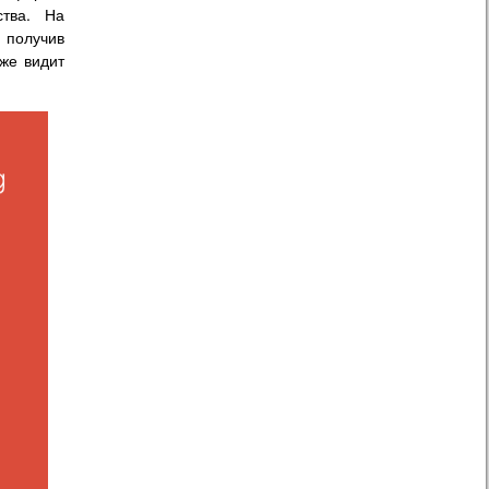
ства. На
 получив
же видит