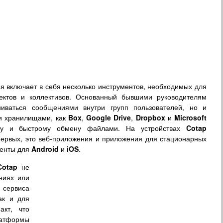
я включает в себя несколько инструментов, необходимых для
ектов и коллективов. Основанный бывшими руководителям
иваться сообщениями внутри групп пользователей, но и
и хранилищами, как
Box
,
Google Drive
,
Dropbox
и
Microsoft
ому и быстрому обмену файлами. На устройствах
Cotap
первых, это веб-приложения и приложения для стационарных
менты для
Android
и
iOS
.
Cotap
не
ниях или
сервиса
ак и для
акт, что
атформы