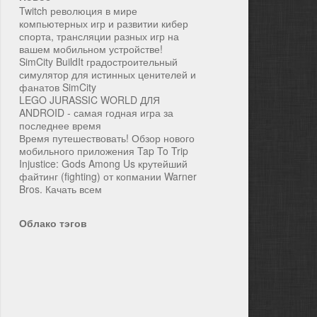
Twitch революция в мире
компьютерных игр и развитии кибер
спорта, трансляции разных игр на
вашем мобильном устройстве!
SimCity BuildIt градостроительный
симулятор для истинных ценителей и
фанатов SimCity
LEGO JURASSIC WORLD ДЛЯ
ANDROID - самая годная игра за
последнее время
Время путешествовать! Обзор нового
мобильного приложения Tap To Trip
Injustice: Gods Among Us крутейший
файтинг (fighting) от копмании Warner
Bros. Качать всем
Облако тэгов