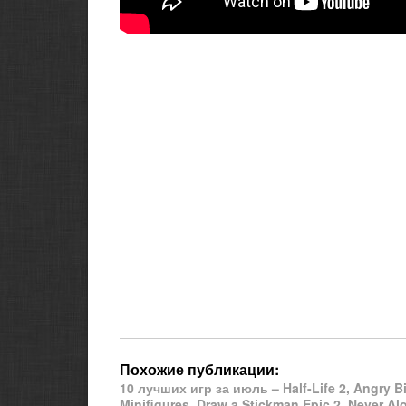
Похожие публикации:
10 лучших игр за июль – Half-Life 2, Angry B
Minifigures, Draw a Stickman Epic 2, Never Al