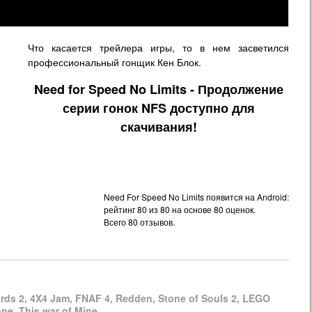
Что касается трейлера игры, то в нем засветился
профессиональный гонщик Кен Блок.
Need for Speed No Limits - Продолжение
серии гонок NFS доступно для
скачивания!
Need For Speed No Limits появится на Android:
рейтинг
80
из
80
на основе
80
оценок.
Всего
80
отзывов.
irds 2, 4X4 Jam, FNAF 4, Redden, Stone of Souls 2, LEGO
one, This war of Mine