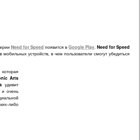
серии
Need for Speed
появится в
Google Play
.
Need for Speed
 мобильных устройств, в чем пользователи смогут убедиться
 которая
onic
Arts
s
удивит
о и очень
циальной
их-либо