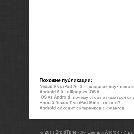
Похожие публикации:
Nexus 9 vs iPad Air 2 – поединок двух нос
Android 5.0 Lollipop vs iOS 8
iOS vs Android: почему стоит отказаться от
Новый Nexus 7 vs iPad Mini: кто кого?
Android обходит соперников с флангов
© 2014
DroidTune
- Лучшее для Android - Игры