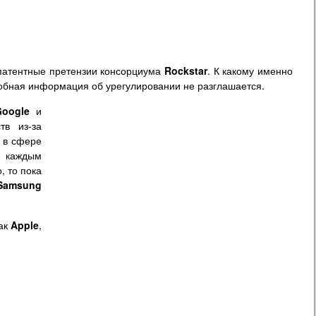
 патентные претензии консорциума
Rockstar
. К какому именно
обная информация об урегулировании не разглашается.
oogle
и
тв из-за
а в сфере
с каждым
, то пока
Samsung
как
Apple
,