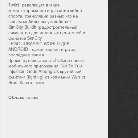
Twitch революция в мире
компьютерных игр и развитии кибер
спорта, трансляции разных игр на
вашем мобильном устройстве!
SimCity BuildIt градостроительный
симулятор для истинных ценителей и
фанатов SimCity
LEGO JURASSIC WORLD ДЛЯ
ANDROID - самая годная игра за
последнее время
Время путешествовать! Обзор нового
мобильного приложения Tap To Trip
Injustice: Gods Among Us крутейший
файтинг (fighting) от копмании Warner
Bros. Качать всем
Облако тэгов