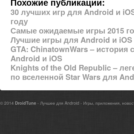
Похожие публикации:
30 лучших игр для Android и iO
году
Самые ожидаемые игры 2015 год
Лучшие игры для Android и iOS
GTA: ChinatownWars – история 
Android и iOS
Knights of the Old Republic – л
по вселенной Star Wars для And
© 2014
DroidTune
- Лучшее для Android - Игры, приложения, новос