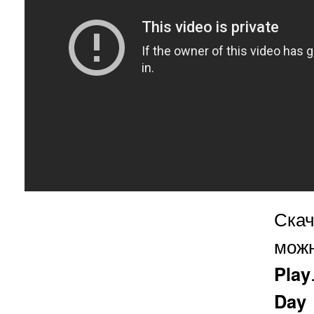
Ска
можн
Play
Day 